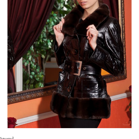
айдшоу]