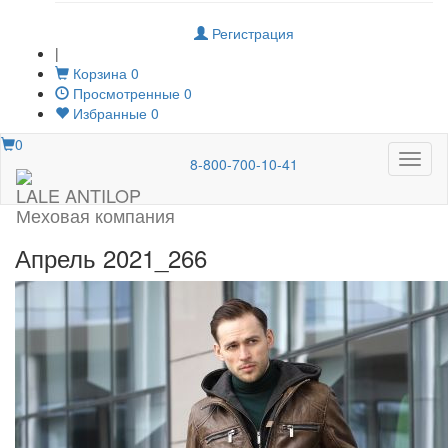
Регистрация
|
Корзина
0
Просмотренные
0
Избранные
0
0
Меню
8-800-700-10-41
LALE ANTILOP
Меховая компания
Апрель 2021_266