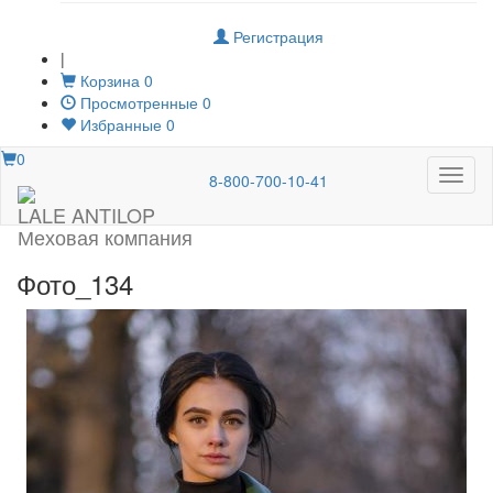
Регистрация
|
Корзина
0
Просмотренные
0
Избранные
0
0
Меню
8-800-700-10-41
LALE ANTILOP
Меховая компания
Фото_134