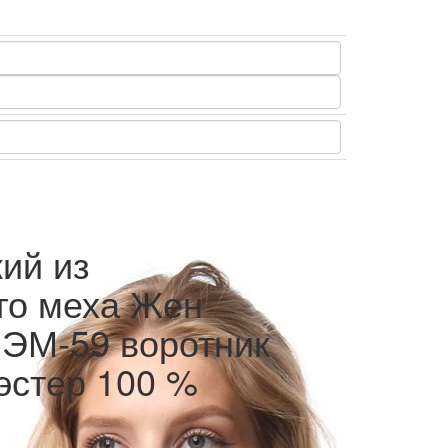
ий из
го меха Жен
s ЭМ-59 воротник
эстер 100 %