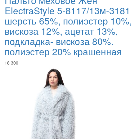
Пальто меховое Жен
ElectraStyle 5-8117/13м-3181
шерсть 65%, полиэстер 10%,
вискоза 12%, ацетат 13%,
подкладка- вискоза 80%.
полиэстер 20% крашенная
18 300