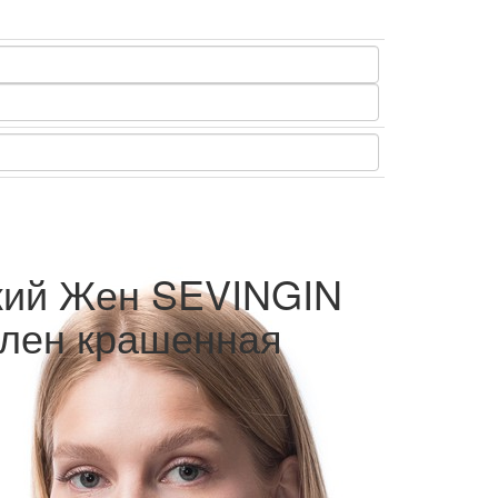
кий Жен SEVINGIN
 лен крашенная