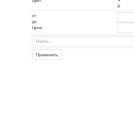
Цвет
X
от
до
Цена
Применить