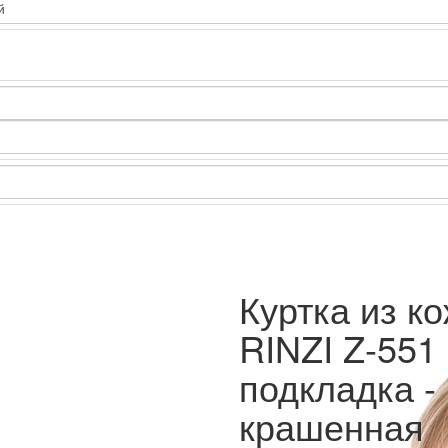
Куртка из к
RINZI Z-551
подкладка -
крашенная