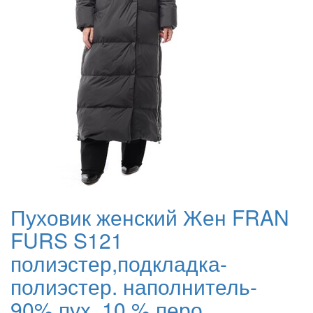
Пуховик женский Жен FRAN
FURS S121
полиэстер,подкладка-
полиэстер. наполнитель-
90% пух. 10 % перо