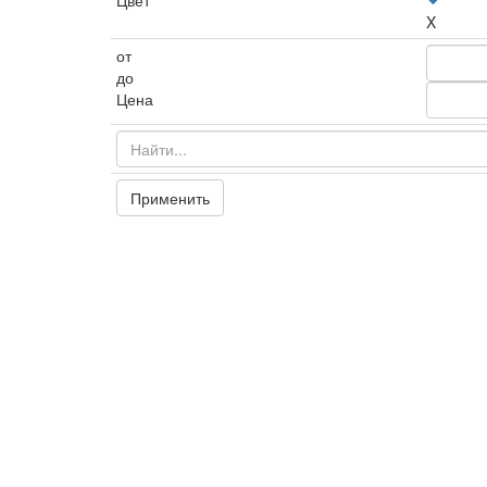
Цвет
X
от
до
Цена
Применить