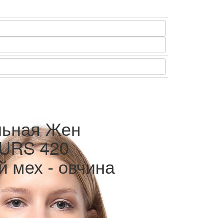
льная Жен
URS 420
 мех - овчина