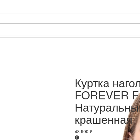
Куртка наго
FOREVER F
Натуральный
крашенная
48 900
₽