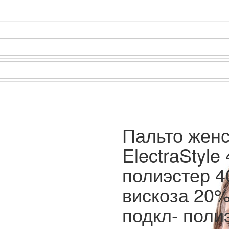
Пальто жен
ElectraStyle
полиэстер 4
вискоза 20%
подкл- поли