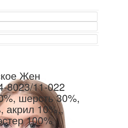
ское Жен
 4-8023/11-022
0%, шерсть 30%,
, акрил 10%,,
эстер 100%