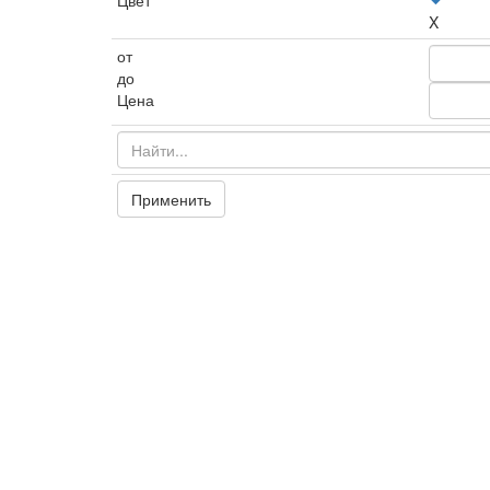
Цвет
X
от
до
Цена
Применить