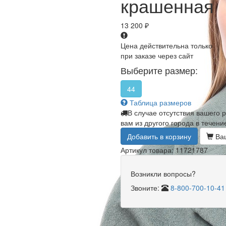
крашенная
13 200
₽
Цена действительна только
при заказе через сайт
Выберите размер:
44
Таблица размеров
В случае отсутствия вашего 
вам из другого города в течени
Добавить в корзину
Ваш
Артикул товара: 11721787
Возникли вопросы?
Звоните:
8-800-700-10-41